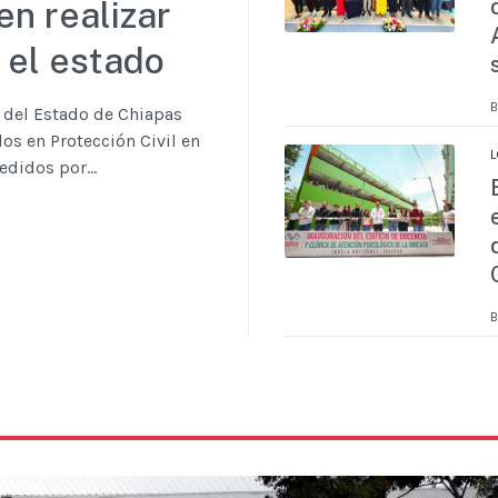
en realizar
 el estado
B
o del Estado de Chiapas
dos en Protección Civil en
L
didos por...
B