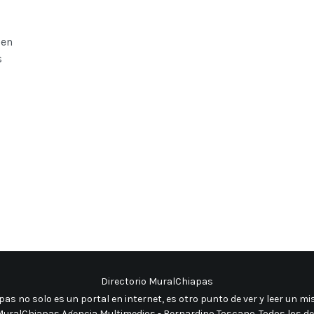
 en
s
Directorio MuralChiapas
as no solo es un portal en internet, es otro punto de ver y leer un 
uralChiapas Agencia Multimedios - Bernardino Toscano. Todos los d