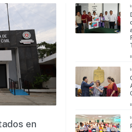
L
B
L
B
L
tados en