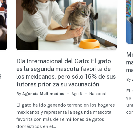
Mc
Día Internacional del Gato: El gato
ma
es la segunda mascota favorita de
ma
los mexicanos, pero sólo 16% de sus
S
By
tutores prioriza su vacunación
El 
By
Agencia Multimedios
Ago 6
Nacional
su 
una
El gato ha ido ganando terreno en los hogares
con
mexicanos y representa la segunda mascota
favorita con más de 19 millones de gatos
domésticos en el...