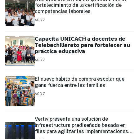
fortalecimiento de la certificación de
competencias laborales
AGO 7
𝗖𝗮𝗽𝗮𝗰𝗶𝘁𝗮 𝗨𝗡𝗜𝗖𝗔𝗖𝗛 𝗮 𝗱𝗼𝗰𝗲𝗻𝘁𝗲𝘀 𝗱𝗲
𝗧𝗲𝗹𝗲𝗯𝗮𝗰𝗵𝗶𝗹𝗹𝗲𝗿𝗮𝘁𝗼 𝗽𝗮𝗿𝗮 𝗳𝗼𝗿𝘁𝗮𝗹𝗲𝗰𝗲𝗿 𝘀𝘂
𝗽𝗿𝗮́𝗰𝘁𝗶𝗰𝗮 𝗲𝗱𝘂𝗰𝗮𝘁𝗶𝘃𝗮
AGO 7
El nuevo hábito de compra escolar que
gana fuerza entre las familias
AGO 7
Vertiv presenta una solución de
infraestructura prediseñada basada en
filas para agilizar las implementaciones
de centros de datos en el borde y de IA en