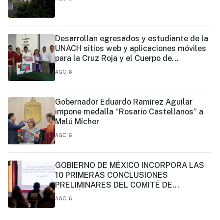
Desarrollan egresados y estudiante de la
UNACH sitios web y aplicaciones móviles
para la Cruz Roja y el Cuerpo de
Bomberos de Tapachula
AGO 6
Gobernador Eduardo Ramírez Aguilar
impone medalla “Rosario Castellanos” a
Malú Mícher
AGO 6
GOBIERNO DE MÉXICO INCORPORA LAS
10 PRIMERAS CONCLUSIONES
PRELIMINARES DEL COMITÉ DE
CIENTÍFICOS Y ESPECIALISTAS PARA EL
AGO 6
ANÁLISIS DE EXPLOTACIÓN DE GAS
NATURAL NO CONVENCIONAL: