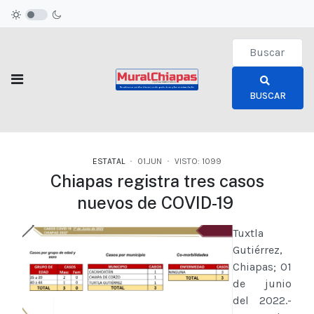
Type 2 or more c
BUSCAR
ESTATAL
01.JUN
VISTO: 1099
Chiapas registra tres casos
nuevos de COVID-19
Tuxtla
Gutiérrez,
Chiapas; 01
de junio
del 2022.-