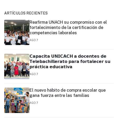
ARTÍCULOS RECIENTES
Reafirma UNACH su compromiso con el
fortalecimiento de la certificación de
competencias laborales
AGO 7
𝗖𝗮𝗽𝗮𝗰𝗶𝘁𝗮 𝗨𝗡𝗜𝗖𝗔𝗖𝗛 𝗮 𝗱𝗼𝗰𝗲𝗻𝘁𝗲𝘀 𝗱𝗲
𝗧𝗲𝗹𝗲𝗯𝗮𝗰𝗵𝗶𝗹𝗹𝗲𝗿𝗮𝘁𝗼 𝗽𝗮𝗿𝗮 𝗳𝗼𝗿𝘁𝗮𝗹𝗲𝗰𝗲𝗿 𝘀𝘂
𝗽𝗿𝗮́𝗰𝘁𝗶𝗰𝗮 𝗲𝗱𝘂𝗰𝗮𝘁𝗶𝘃𝗮
AGO 7
El nuevo hábito de compra escolar que
gana fuerza entre las familias
AGO 7