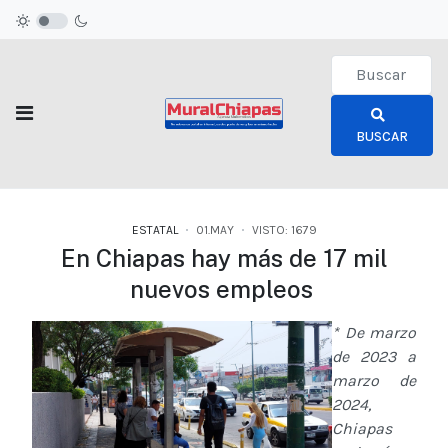
Type 2 or more c
BUSCAR
ESTATAL
01.MAY
VISTO: 1679
En Chiapas hay más de 17 mil
nuevos empleos
* De marzo
de 2023 a
marzo de
2024,
Chiapas