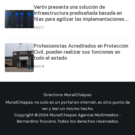
Vertiv presenta una solución de
infraestructura prediseñada basada en
filas para agilizar las implementaciones
de centros de datos en el borde y de IA en
AGO 7
el borde
Profesionistas Acreditados en Protección
Civil, pueden realizar sus funciones en
todo el estado
AGO 6
Directorio MuralChiapas
MuralChiapas no solo es un portal en internet, es otro punto de
ver y leer un mismo hecho
.
Copyright © 2024 MuralChiapas Agencia Multimedios -
Bernardino Toscano. Todos los derechos reservados.