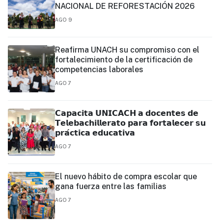
NACIONAL DE REFORESTACIÓN 2026
AGO 9
Reafirma UNACH su compromiso con el
fortalecimiento de la certificación de
competencias laborales
AGO 7
𝗖𝗮𝗽𝗮𝗰𝗶𝘁𝗮 𝗨𝗡𝗜𝗖𝗔𝗖𝗛 𝗮 𝗱𝗼𝗰𝗲𝗻𝘁𝗲𝘀 𝗱𝗲
𝗧𝗲𝗹𝗲𝗯𝗮𝗰𝗵𝗶𝗹𝗹𝗲𝗿𝗮𝘁𝗼 𝗽𝗮𝗿𝗮 𝗳𝗼𝗿𝘁𝗮𝗹𝗲𝗰𝗲𝗿 𝘀𝘂
𝗽𝗿𝗮́𝗰𝘁𝗶𝗰𝗮 𝗲𝗱𝘂𝗰𝗮𝘁𝗶𝘃𝗮
AGO 7
El nuevo hábito de compra escolar que
gana fuerza entre las familias
AGO 7