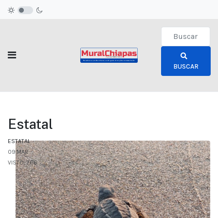
Type 2 or more c
BUSCAR
Estatal
ESTATAL
09.MAR
VISTO: 766