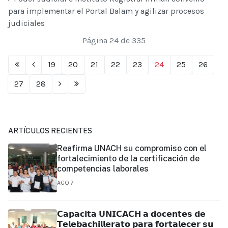
para implementar el Portal Balam y agilizar procesos
judiciales
Página 24 de 335
19
20
21
22
23
24
25
26
27
28
ARTÍCULOS RECIENTES
Reafirma UNACH su compromiso con el
fortalecimiento de la certificación de
competencias laborales
AGO 7
𝗖𝗮𝗽𝗮𝗰𝗶𝘁𝗮 𝗨𝗡𝗜𝗖𝗔𝗖𝗛 𝗮 𝗱𝗼𝗰𝗲𝗻𝘁𝗲𝘀 𝗱𝗲
𝗧𝗲𝗹𝗲𝗯𝗮𝗰𝗵𝗶𝗹𝗹𝗲𝗿𝗮𝘁𝗼 𝗽𝗮𝗿𝗮 𝗳𝗼𝗿𝘁𝗮𝗹𝗲𝗰𝗲𝗿 𝘀𝘂