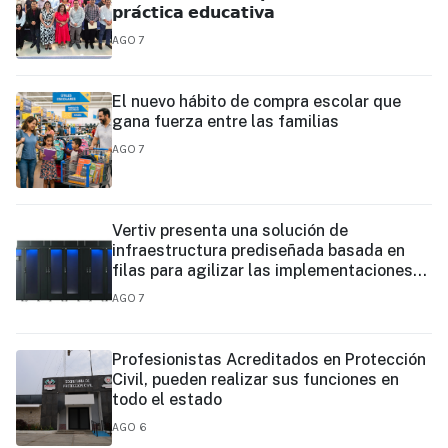
𝗽𝗿𝗮́𝗰𝘁𝗶𝗰𝗮 𝗲𝗱𝘂𝗰𝗮𝘁𝗶𝘃𝗮
AGO 7
El nuevo hábito de compra escolar que
gana fuerza entre las familias
AGO 7
Vertiv presenta una solución de
infraestructura prediseñada basada en
filas para agilizar las implementaciones
de centros de datos en el borde y de IA en
AGO 7
el borde
Profesionistas Acreditados en Protección
Civil, pueden realizar sus funciones en
todo el estado
AGO 6