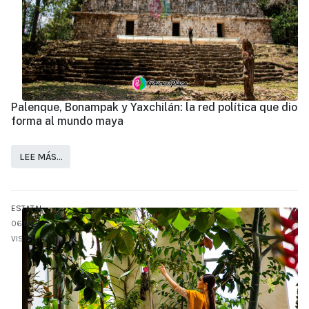
Palenque, Bonampak y Yaxchilán: la red política que dio
forma al mundo maya
LEE MÁS…
ESTATAL
06.MAR
VISTO: 1408