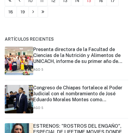
10
11
12
13
14
15
16
17
18
19
ARTÍCULOS RECIENTES
Presenta directora de la Facultad de
Ciencias de la Nutrición y Alimentos de
UNICACH, informe de su primer año de
gestión
AGO 5
Congreso de Chiapas fortalece al Poder
Judicial con el nombramiento de José
Eduardo Morales Montes como
magistrado
AGO 5
ESTRENOS: "ROSTROS DEL ENGAÑO",
ESPECIAL DE LIFETIME MOVIES DONDE