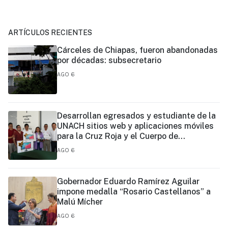
ARTÍCULOS RECIENTES
Cárceles de Chiapas, fueron abandonadas
por décadas: subsecretario
AGO 6
Desarrollan egresados y estudiante de la
UNACH sitios web y aplicaciones móviles
para la Cruz Roja y el Cuerpo de
Bomberos de Tapachula
AGO 6
Gobernador Eduardo Ramírez Aguilar
impone medalla “Rosario Castellanos” a
Malú Mícher
AGO 6