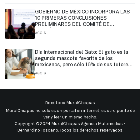
GOBIERNO DE MÉXICO INCORPORA LAS
10 PRIMERAS CONCLUSIONES
PRELIMINARES DEL COMITÉ DE
CIENTÍFICOS Y ESPECIALISTAS PARA EL
AGO 6
ANÁLISIS DE EXPLOTACIÓN DE GAS
NATURAL NO CONVENCIONAL:
PRESIDENTA CLAUDIA SHEINBAUM
Día Internacional del Gato: El gato es la
segunda mascota favorita de los
mexicanos, pero sólo 16% de sus tutores
prioriza su vacunación
AGO 6
Directorio MuralChiapas
MuralChiapas no solo es un portal en internet, es otro punto de
ver y leer un mismo hecho
.
Copyright © 2024 MuralChiapas Agencia Multimedios -
Bernardino Toscano. Todos los derechos reservados.