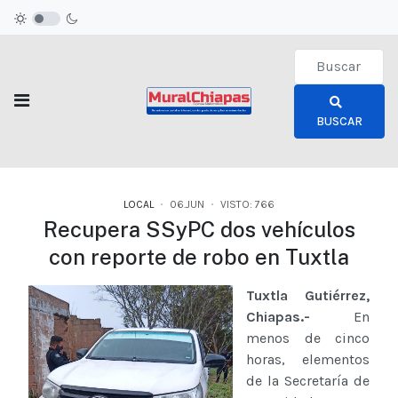
Type 2 or more c
BUSCAR
LOCAL
06.JUN
VISTO: 766
Recupera SSyPC dos vehículos
con reporte de robo en Tuxtla
Tuxtla Gutiérrez,
Chiapas.-
En
menos de cinco
horas, elementos
de la Secretaría de