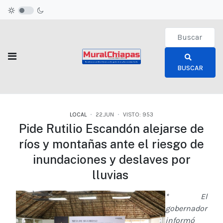
Type 2 or more c
BUSCAR
LOCAL
22.JUN
VISTO: 953
Pide Rutilio Escandón alejarse de
ríos y montañas ante el riesgo de
inundaciones y deslaves por
lluvias
* El
gobernador
informó