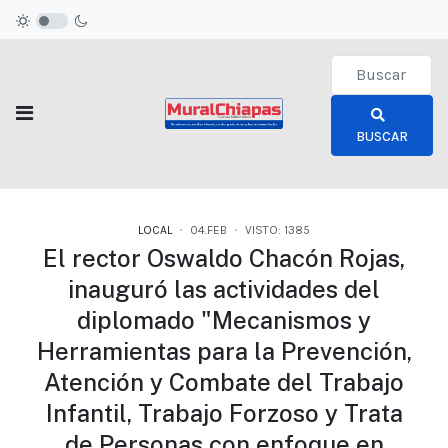
Type 2 or more c
BUSCAR
LOCAL
04.FEB
VISTO: 1385
El rector Oswaldo Chacón Rojas,
inauguró las actividades del
diplomado "Mecanismos y
Herramientas para la Prevención,
Atención y Combate del Trabajo
Infantil, Trabajo Forzoso y Trata
de Personas con enfoque en