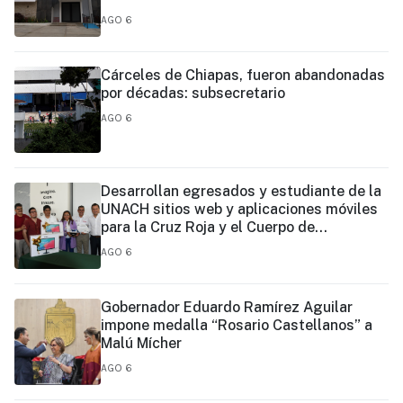
AGO 6
Cárceles de Chiapas, fueron abandonadas
por décadas: subsecretario
AGO 6
Desarrollan egresados y estudiante de la
UNACH sitios web y aplicaciones móviles
para la Cruz Roja y el Cuerpo de
Bomberos de Tapachula
AGO 6
Gobernador Eduardo Ramírez Aguilar
impone medalla “Rosario Castellanos” a
Malú Mícher
AGO 6