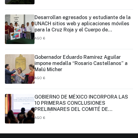
Desarrollan egresados y estudiante de la
UNACH sitios web y aplicaciones móviles
para la Cruz Roja y el Cuerpo de
Bomberos de Tapachula
AGO 6
Gobernador Eduardo Ramírez Aguilar
impone medalla “Rosario Castellanos” a
Malú Mícher
AGO 6
GOBIERNO DE MÉXICO INCORPORA LAS
10 PRIMERAS CONCLUSIONES
PRELIMINARES DEL COMITÉ DE
CIENTÍFICOS Y ESPECIALISTAS PARA EL
AGO 6
ANÁLISIS DE EXPLOTACIÓN DE GAS
NATURAL NO CONVENCIONAL:
PRESIDENTA CLAUDIA SHEINBAUM