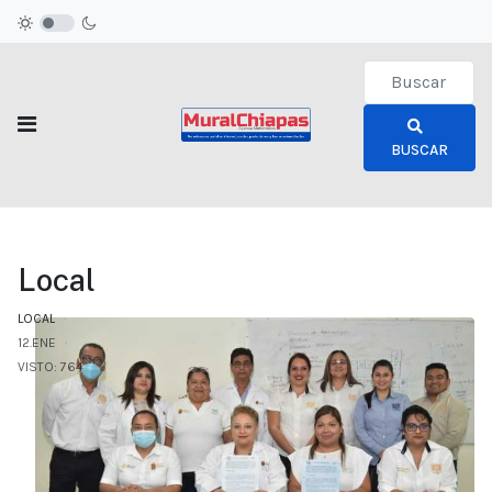
Type 2 or more c
BUSCAR
Local
LOCAL
12.ENE
VISTO: 764