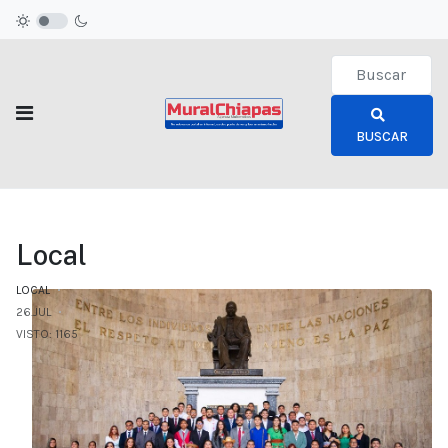
Type 2 or more c
BUSCAR
Local
LOCAL
26.JUL
VISTO: 1165