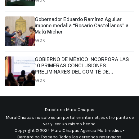
AGO 6
Gobernador Eduardo Ramírez Aguilar
impone medalla “Rosario Castellanos” a
Malú Mícher
AGO 6
GOBIERNO DE MÉXICO INCORPORA LAS
10 PRIMERAS CONCLUSIONES
PRELIMINARES DEL COMITÉ DE
CIENTÍFICOS Y ESPECIALISTAS PARA EL
AGO 6
ANÁLISIS DE EXPLOTACIÓN DE GAS
NATURAL NO CONVENCIONAL:
PRESIDENTA CLAUDIA SHEINBAUM
Directorio MuralChiapas
MuralChiapas no solo es un portal en internet, es otro punto de
ver y leer un mismo hecho
.
Copyright © 2024 MuralChiapas Agencia Multimedios -
Bernardino Toscano. Todos los derechos reservados.