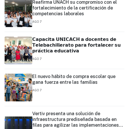
Reafirma UNACH su compromiso con el
fortalecimiento de la certificación de
competencias laborales
AGO 7
𝗖𝗮𝗽𝗮𝗰𝗶𝘁𝗮 𝗨𝗡𝗜𝗖𝗔𝗖𝗛 𝗮 𝗱𝗼𝗰𝗲𝗻𝘁𝗲𝘀 𝗱𝗲
𝗧𝗲𝗹𝗲𝗯𝗮𝗰𝗵𝗶𝗹𝗹𝗲𝗿𝗮𝘁𝗼 𝗽𝗮𝗿𝗮 𝗳𝗼𝗿𝘁𝗮𝗹𝗲𝗰𝗲𝗿 𝘀𝘂
𝗽𝗿𝗮́𝗰𝘁𝗶𝗰𝗮 𝗲𝗱𝘂𝗰𝗮𝘁𝗶𝘃𝗮
AGO 7
El nuevo hábito de compra escolar que
gana fuerza entre las familias
AGO 7
Vertiv presenta una solución de
infraestructura prediseñada basada en
filas para agilizar las implementaciones