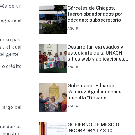
avés de un
Cárceles de Chiapas,
fueron abandonadas por
décadas: subsecretario
registre el
AGO 6
omiso para
’, el cual
Desarrollan egresados y
estudiante de la UNACH
teligente.
sitios web y aplicaciones
móviles para la Cruz Roja y
 o crédito
AGO 6
el Cuerpo de Bomberos de
Tapachula
Gobernador Eduardo
Ramírez Aguilar impone
medalla “Rosario
Castellanos” a Malú Mícher
AGO 6
 largo del
GOBIERNO DE MÉXICO
efrendamos
INCORPORA LAS 10
e nuestros