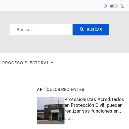
BUSCAR
Type 2 or more characters for results.
PROCESO ELECTORAL
ARTÍCULOS RECIENTES
Profesionistas Acreditados
en Protección Civil, pueden
realizar sus funciones en
todo el estado
AGO 6