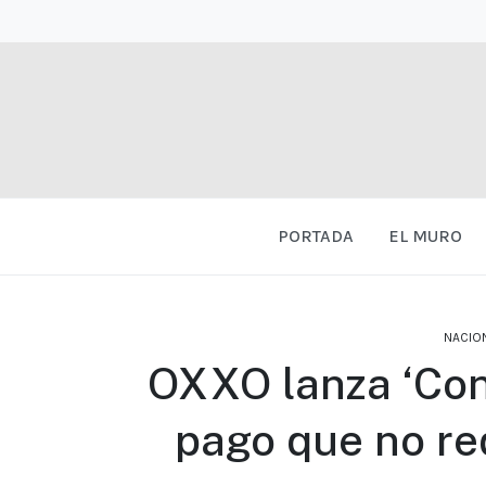
PORTADA
EL MURO
NACIO
OXXO lanza ‘Cont
pago que no req