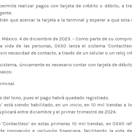
ermite realizar pagos con tarjeta de crédito o débito, a tr
igente.
drán que acercar la tarjeta a la terminal y esperar a que esta 
, México. 4 de diciembre de 2023. – Como parte de su compr
la vida de las personas, OXXO lanza el sistema ‘Contactless
sin necesidad de contacto, a través de un celular o un reloj in
 sistema, únicamente es necesario contar con tarjeta de débito
pasos:
erminal.
és del tono, pues el pago habrá quedado registrado.
’ está siendo habilitado, en un inicio, en 10 mil tiendas a lo
uplicará entre diciembre y el primer trimestre de 2024.
e ‘Contactless’ en estas primeras 10 mil tiendas, en OXXO r
 innovación e inclusión financiera, facilitando la vida d