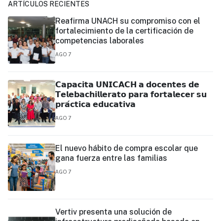
ARTÍCULOS RECIENTES
Reafirma UNACH su compromiso con el
fortalecimiento de la certificación de
competencias laborales
AGO 7
𝗖𝗮𝗽𝗮𝗰𝗶𝘁𝗮 𝗨𝗡𝗜𝗖𝗔𝗖𝗛 𝗮 𝗱𝗼𝗰𝗲𝗻𝘁𝗲𝘀 𝗱𝗲
𝗧𝗲𝗹𝗲𝗯𝗮𝗰𝗵𝗶𝗹𝗹𝗲𝗿𝗮𝘁𝗼 𝗽𝗮𝗿𝗮 𝗳𝗼𝗿𝘁𝗮𝗹𝗲𝗰𝗲𝗿 𝘀𝘂
𝗽𝗿𝗮́𝗰𝘁𝗶𝗰𝗮 𝗲𝗱𝘂𝗰𝗮𝘁𝗶𝘃𝗮
AGO 7
El nuevo hábito de compra escolar que
gana fuerza entre las familias
AGO 7
Vertiv presenta una solución de