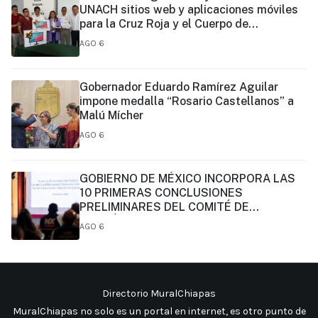
UNACH sitios web y aplicaciones móviles
para la Cruz Roja y el Cuerpo de
Bomberos de Tapachula
AGO 6
Gobernador Eduardo Ramírez Aguilar
impone medalla “Rosario Castellanos” a
Malú Mícher
AGO 6
GOBIERNO DE MÉXICO INCORPORA LAS
10 PRIMERAS CONCLUSIONES
PRELIMINARES DEL COMITÉ DE
CIENTÍFICOS Y ESPECIALISTAS PARA EL
AGO 6
ANÁLISIS DE EXPLOTACIÓN DE GAS
NATURAL NO CONVENCIONAL:
PRESIDENTA CLAUDIA SHEINBAUM
Directorio MuralChiapas
MuralChiapas no solo es un portal en internet, es otro punto de