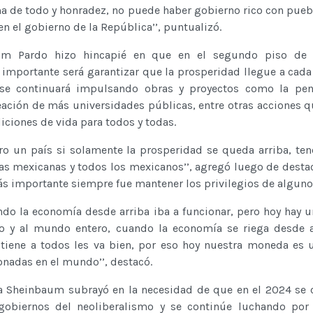
a de todo y honradez, no puede haber gobierno rico con pueb
do en el gobierno de la República’’, puntualizó.
aum Pardo hizo hincapié en que en el segundo piso de 
importante será garantizar que la prosperidad llegue a cada
 se continuará impulsando obras y proyectos como la pen
eación de más universidades públicas, entre otras acciones 
iciones de vida para todos y todas.
ro un país si solamente la prosperidad se queda arriba, t
as mexicanas y todos los mexicanos’’, agregó luego de desta
 más importante siempre fue mantener los privilegios de
ando la economía desde arriba iba a funcionar, pero hoy hay u
o y al mundo entero, cuando la economía se riega desde a
tiene a todos les va bien, por eso hoy nuestra moneda es 
nadas en el mundo’’, destacó.
ia Sheinbaum subrayó en la necesidad de que en el 2024 se c
gobiernos del neoliberalismo y se continúe luchando por 