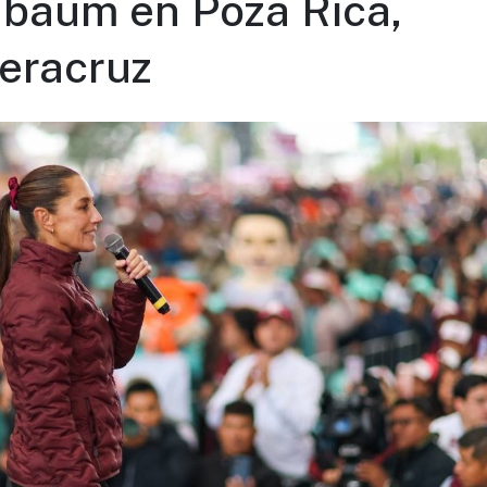
nbaum en Poza Rica,
eracruz