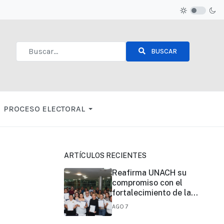
BUSCAR
Type 2 or more characters for results.
PROCESO ELECTORAL
ARTÍCULOS RECIENTES
Reafirma UNACH su
compromiso con el
fortalecimiento de la
certificación de
AGO 7
competencias laborales