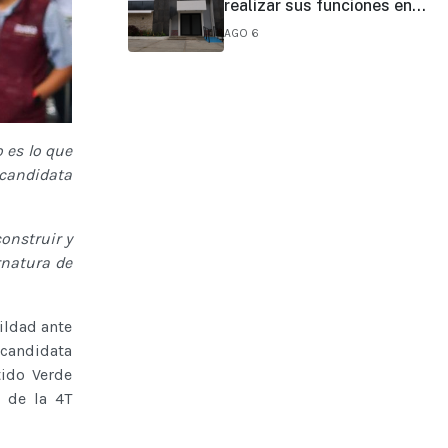
realizar sus funciones en
todo el estado
AGO 6
o es lo que
ecandidata
onstruir y
rnatura de
ildad ante
ecandidata
tido Verde
 de la 4T