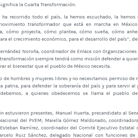
gnifica la Cuarta Transformación.
a ha recorrido todo el país, la hemos escuchado, la hemos
 movimiento transformador que está en marcha en Méxic
, cómo proyecta, cómo plantea, cómo sueña, cómo anhel
ara el crecimiento económico, para el desarrollo del país’’, de
Fernández Noroña, coordinador de Enlace con Organizaciones 
la transformación siempre tendrá como misión defender a qui
rar el bienestar que el pueblo de México necesita.
o de hombres y mujeres libres y no necesitamos permiso de n
a patria, para defender la soberanía del país y para servir al
 debemos, a quienes obedecemos se llama el pueblo de 
én estuvieron presentes, Manuel Huerta, precandidato al Sen
 Nacional del PVEM; Maiella Gómez Maldonado, coordinador
 Esteban Ramírez, coordinador del Comité Ejecutivo Estatal
arcelo Ruiz Sánchez, delegado Nacional con funciones de 