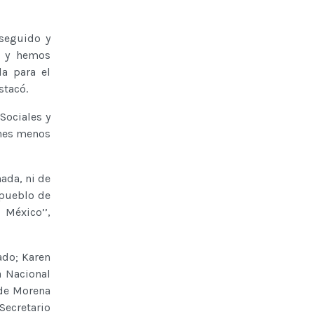
 seguido y
o y hemos
a para el
stacó.
Sociales y
enes menos
ada, ni de
 pueblo de
México’’,
ado; Karen
a Nacional
 de Morena
Secretario