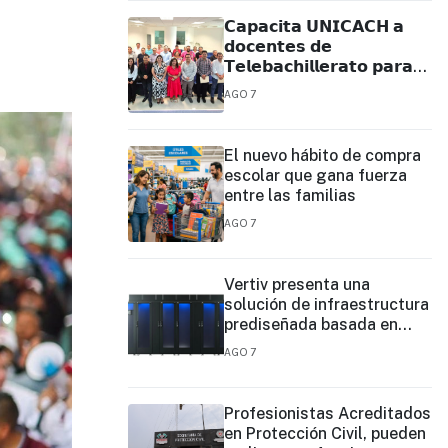
𝗖𝗮𝗽𝗮𝗰𝗶𝘁𝗮 𝗨𝗡𝗜𝗖𝗔𝗖𝗛 𝗮
𝗱𝗼𝗰𝗲𝗻𝘁𝗲𝘀 𝗱𝗲
𝗧𝗲𝗹𝗲𝗯𝗮𝗰𝗵𝗶𝗹𝗹𝗲𝗿𝗮𝘁𝗼 𝗽𝗮𝗿𝗮
𝗳𝗼𝗿𝘁𝗮𝗹𝗲𝗰𝗲𝗿 𝘀𝘂 𝗽𝗿𝗮́𝗰𝘁𝗶𝗰𝗮
AGO 7
𝗲𝗱𝘂𝗰𝗮𝘁𝗶𝘃𝗮
El nuevo hábito de compra
escolar que gana fuerza
entre las familias
AGO 7
Vertiv presenta una
solución de infraestructura
prediseñada basada en
filas para agilizar las
AGO 7
implementaciones de
centros de datos en el
borde y de IA en el borde
Profesionistas Acreditados
en Protección Civil, pueden