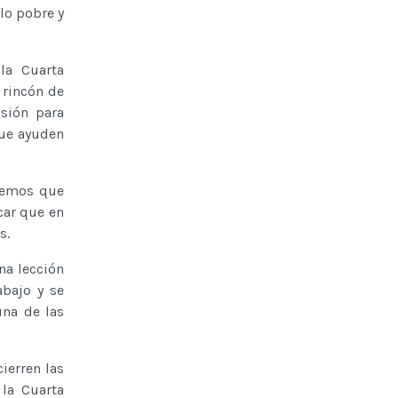
lo pobre y
la Cuarta
 rincón de
sión para
que ayuden
enemos que
car que en
 algunos.
na lección
bajo y se
una de las
ierren las
la Cuarta