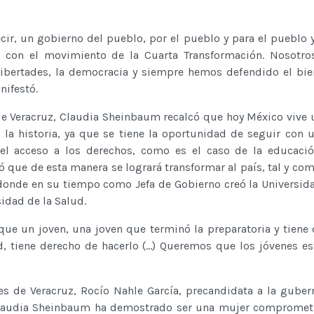
cir, un gobierno del pueblo, por el pueblo y para el pueblo y
 con el movimiento de la Cuarta Transformación. Nosotro
ibertades, la democracia y siempre hemos defendido el bie
nifestó.
 de Veracruz, Claudia Sheinbaum recalcó que hoy México vive 
a historia, ya que se tiene la oportunidad de seguir con
el acceso a los derechos, como es el caso de la educació
ró que de esta manera se logrará transformar al país, tal y co
, donde en su tiempo como Jefa de Gobierno creó la Universid
sidad de la Salud.
que un joven, una joven que terminó la preparatoria y tiene
d, tiene derecho de hacerlo (...) Queremos que los jóvenes es
tes de Veracruz, Rocío Nahle García, precandidata a la guber
Claudia Sheinbaum ha demostrado ser una mujer comprometi