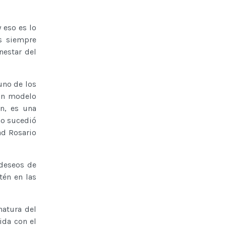
 eso es lo
s siempre
nestar del
uno de los
 un modelo
n, es una
mo sucedió
ad Rosario
 deseos de
tén en las
natura del
da con el