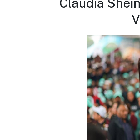
Claudia Shei
V