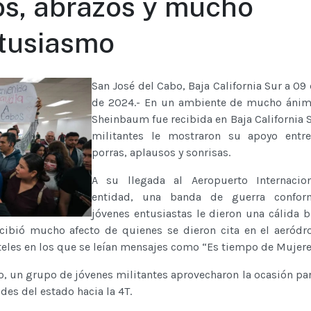
os, abrazos y mucho
tusiasmo
San José del Cabo, Baja California Sur a 09
de 2024.- En un ambiente de mucho ánim
Sheinbaum fue recibida en Baja California 
militantes le mostraron su apoyo entre
porras, aplausos y sonrisas.
A su llegada al Aeropuerto Internacio
entidad, una banda de guerra confor
jóvenes entusiastas le dieron una cálida b
ibió mucho afecto de quienes se dieron cita en el aeródr
rteles en los que se leían mensajes como “Es tiempo de Mujere
o, un grupo de jóvenes militantes aprovecharon la ocasión pa
udes del estado hacia la 4T.