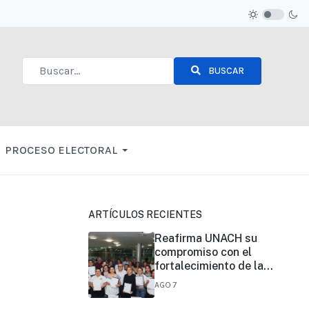
BUSCAR
Type 2 or more characters for results.
PROCESO ELECTORAL
ARTÍCULOS RECIENTES
Reafirma UNACH su
compromiso con el
fortalecimiento de la
certificación de
AGO 7
competencias laborales