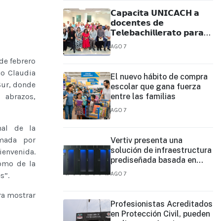
𝗖𝗮𝗽𝗮𝗰𝗶𝘁𝗮 𝗨𝗡𝗜𝗖𝗔𝗖𝗛 𝗮
𝗱𝗼𝗰𝗲𝗻𝘁𝗲𝘀 𝗱𝗲
𝗧𝗲𝗹𝗲𝗯𝗮𝗰𝗵𝗶𝗹𝗹𝗲𝗿𝗮𝘁𝗼 𝗽𝗮𝗿𝗮
𝗳𝗼𝗿𝘁𝗮𝗹𝗲𝗰𝗲𝗿 𝘀𝘂 𝗽𝗿𝗮́𝗰𝘁𝗶𝗰𝗮
AGO 7
𝗲𝗱𝘂𝗰𝗮𝘁𝗶𝘃𝗮
 de febrero
o Claudia
El nuevo hábito de compra
Sur, donde
escolar que gana fuerza
 abrazos,
entre las familias
AGO 7
nal de la
mada por
Vertiv presenta una
solución de infraestructura
ienvenida.
prediseñada basada en
omo de la
filas para agilizar las
AGO 7
s”.
implementaciones de
centros de datos en el
ra mostrar
borde y de IA en el borde
Profesionistas Acreditados
en Protección Civil, pueden