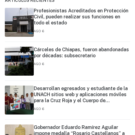
ARTÍCULOS RECIENTES
Profesionistas Acreditados en Protección
Civil, pueden realizar sus funciones en
todo el estado
AGO 6
Cárceles de Chiapas, fueron abandonadas
por décadas: subsecretario
AGO 6
Desarrollan egresados y estudiante de la
UNACH sitios web y aplicaciones móviles
para la Cruz Roja y el Cuerpo de
Bomberos de Tapachula
AGO 6
Gobernador Eduardo Ramírez Aguilar
impone medalla “Rosario Castellanos” a