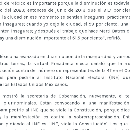
ad de México es importante porque la disminución es todavía
io del 2023; entonces de junio de 2018 que el 91.7 por cie
n la ciudad en ese momento se sentían inseguras, prácticam
n inseguras; cuando yo dejo la ciudad, el 59 por ciento, una
nten inseguras; y después el trabajo que hace Marti Batres d
y una disminución importante al 51.5 por ciento”, refirió.
"México ha avanzado en disminución de la inseguridad y vamos
tros temas, la virtual Presidenta electa señaló que la m
posición contra del número de representantes de la 4T en el C
s para pedirle al Instituto Nacional Electoral (INE) que
de los Estados Unidos Mexicanos.
mostró la secretaria de Gobernación, nuevamente, el t
s plurinominales. Están convocando a una manifestación
para pedirle al INE que se viole la Constitución, porque dic
y la manifestación es contra la sobrerrepresentación. En
án pidiendo al INE es: ‘INE, viola la Constitución´. Los que