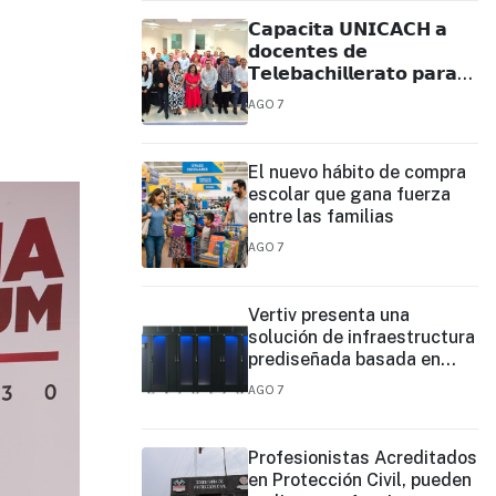
𝗖𝗮𝗽𝗮𝗰𝗶𝘁𝗮 𝗨𝗡𝗜𝗖𝗔𝗖𝗛 𝗮
𝗱𝗼𝗰𝗲𝗻𝘁𝗲𝘀 𝗱𝗲
𝗧𝗲𝗹𝗲𝗯𝗮𝗰𝗵𝗶𝗹𝗹𝗲𝗿𝗮𝘁𝗼 𝗽𝗮𝗿𝗮
𝗳𝗼𝗿𝘁𝗮𝗹𝗲𝗰𝗲𝗿 𝘀𝘂 𝗽𝗿𝗮́𝗰𝘁𝗶𝗰𝗮
AGO 7
𝗲𝗱𝘂𝗰𝗮𝘁𝗶𝘃𝗮
El nuevo hábito de compra
escolar que gana fuerza
entre las familias
AGO 7
Vertiv presenta una
solución de infraestructura
prediseñada basada en
filas para agilizar las
AGO 7
implementaciones de
centros de datos en el
borde y de IA en el borde
Profesionistas Acreditados
en Protección Civil, pueden