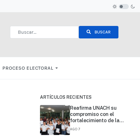
BUSCAR
Type 2 or more characters for results.
PROCESO ELECTORAL
ARTÍCULOS RECIENTES
Reafirma UNACH su
compromiso con el
fortalecimiento de la
certificación de
AGO 7
competencias laborales