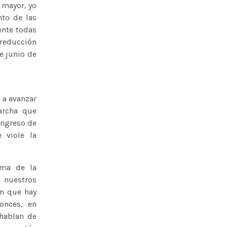
 mayor, yo
nto de las
ente todas
 reducción
e junio de
 a avanzar
archa que
ongreso de
 viole la
ema de la
 nuestros
en que hay
tonces, en
 hablan de