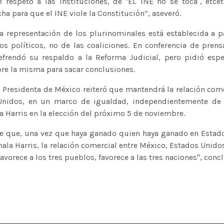
 respeto a las instituciones, de ‘EL INE no se toca´, etcét
a para que el INE viole la Constitución”, aseveró.
la representación de los plurinominales está establecida a pa
os políticos, no de las coaliciones. En conferencia de prens
rendó su respaldo a la Reforma Judicial, pero pidió espe
bre la misma para sacar conclusiones.
 Presidenta de México reiteró que mantendrá la relación come
Unidos, en un marco de igualdad, independientemente de
Harris en la elección del próximo 5 de noviembre.
de que, una vez que haya ganado quien haya ganado en Estad
ala Harris, la relación comercial entre México, Estados Unido
avorece a los tres pueblos, favorece a las tres naciones", concl