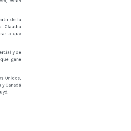
era, están
rtir de la
a, Claudia
rar a que
rcial y de
 que gane
os Unidos,
s y Canadá
uyó.