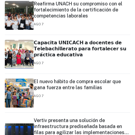
Reafirma UNACH su compromiso con el
fortalecimiento de la certificación de
competencias laborales
AGO 7
𝗖𝗮𝗽𝗮𝗰𝗶𝘁𝗮 𝗨𝗡𝗜𝗖𝗔𝗖𝗛 𝗮 𝗱𝗼𝗰𝗲𝗻𝘁𝗲𝘀 𝗱𝗲
𝗧𝗲𝗹𝗲𝗯𝗮𝗰𝗵𝗶𝗹𝗹𝗲𝗿𝗮𝘁𝗼 𝗽𝗮𝗿𝗮 𝗳𝗼𝗿𝘁𝗮𝗹𝗲𝗰𝗲𝗿 𝘀𝘂
𝗽𝗿𝗮́𝗰𝘁𝗶𝗰𝗮 𝗲𝗱𝘂𝗰𝗮𝘁𝗶𝘃𝗮
AGO 7
El nuevo hábito de compra escolar que
gana fuerza entre las familias
AGO 7
Vertiv presenta una solución de
infraestructura prediseñada basada en
filas para agilizar las implementaciones