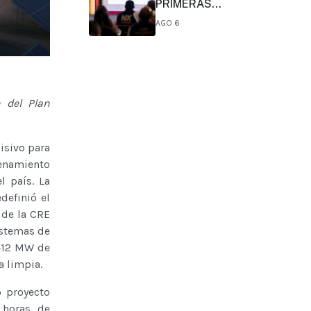
PRIMERAS
CONCLUSIONES
AGO 6
PRELIMINARES DEL
COMITÉ DE CIENTÍFICOS Y
ESPECIALISTAS PARA EL
ANÁLISIS DE
EXPLOTACIÓN DE GAS
NATURAL NO
 del Plan
CONVENCIONAL:
PRESIDENTA CLAUDIA
SHEINBAUM
isivo para
cenamiento
l país. La
definió el
 de la CRE
istemas de
,412 MW de
a limpia.
 proyecto
 horas de