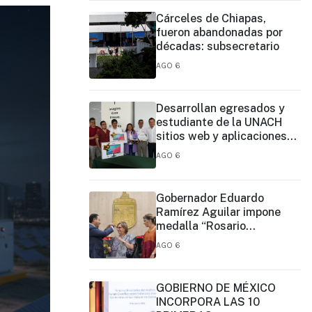
Cárceles de Chiapas,
fueron abandonadas por
décadas: subsecretario
AGO 6
Desarrollan egresados y
estudiante de la UNACH
sitios web y aplicaciones
móviles para la Cruz Roja y
AGO 6
el Cuerpo de Bomberos de
Tapachula
Gobernador Eduardo
Ramírez Aguilar impone
medalla “Rosario
Castellanos” a Malú Mícher
AGO 6
GOBIERNO DE MÉXICO
INCORPORA LAS 10