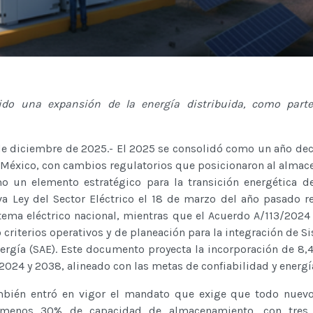
do una expansión de la energía distribuida, como parte
de diciembre de 2025.- El 2025 se consolidó como un año dec
n México, con cambios regulatorios que posicionaron al alma
o un elemento estratégico para la transición energética de
a Ley del Sector Eléctrico el 18 de marzo del año pasado re
tema eléctrico nacional, mientras que el Acuerdo A/113/2024
 criterios operativos y de planeación para la integración de S
rgía (SAE). Este documento proyecta la incorporación de 8
024 y 2038, alineado con las metas de confiabilidad y energí
mbién entró en vigor el mandato que exige que todo nuevo
l menos 30% de capacidad de almacenamiento, con tres