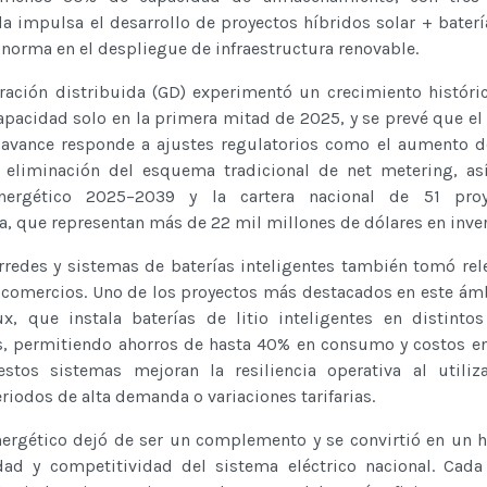
 impulsa el desarrollo de proyectos híbridos solar + baterí
 norma en el despliegue de infraestructura renovable.
eración distribuida (GD) experimentó un crecimiento históri
acidad solo en la primera mitad de 2025, y se prevé que el 
e avance responde a ajustes regulatorios como el aumento 
 eliminación del esquema tradicional de net metering, as
ergético 2025–2039 y la cartera nacional de 51 pro
ca, que representan más de 22 mil millones de dólares en inve
rredes y sistemas de baterías inteligentes también tomó rel
 comercios. Uno de los proyectos más destacados en este ámb
, que instala baterías de litio inteligentes en distinto
s, permitiendo ahorros de hasta 40% en consumo y costos en
tos sistemas mejoran la resiliencia operativa al utiliza
iodos de alta demanda o variaciones tarifarias.
ergético dejó de ser un complemento y se convirtió en un h
idad y competitividad del sistema eléctrico nacional. Cad