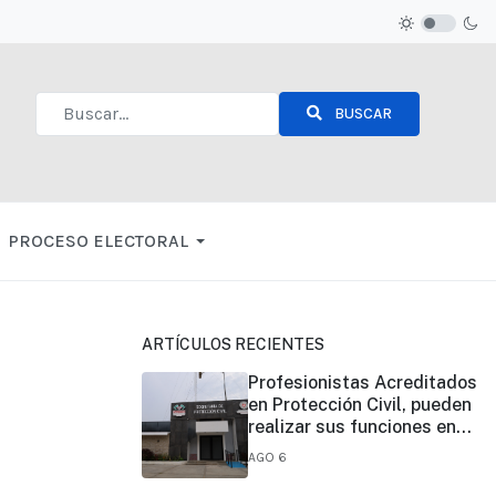
BUSCAR
Type 2 or more characters for results.
PROCESO ELECTORAL
ARTÍCULOS RECIENTES
Profesionistas Acreditados
en Protección Civil, pueden
realizar sus funciones en
todo el estado
AGO 6