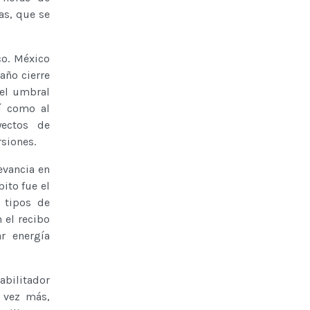
as, que se
co. México
año cierre
del umbral
í como al
yectos de
rsiones.
evancia en
ito fue el
s tipos de
 el recibo
r energía
abilitador
a vez más,