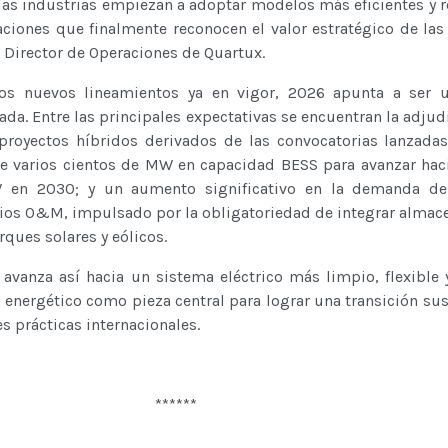
s industrias empiezan a adoptar modelos más eficientes y re
iones que finalmente reconocen el valor estratégico de las 
, Director de Operaciones de Quartux.
los nuevos lineamientos ya en vigor, 2026 apunta a ser 
da. Entre las principales expectativas se encuentran la adjud
oyectos híbridos derivados de las convocatorias lanzadas
e varios cientos de MW en capacidad BESS para avanzar hac
 en 2030; y un aumento significativo en la demanda de
icios O&M, impulsado por la obligatoriedad de integrar alma
ques solares y eólicos.
avanza así hacia un sistema eléctrico más limpio, flexible 
energético como pieza central para lograr una transición sus
s prácticas internacionales.
******