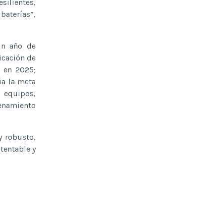
silientes,
baterías”,
un año de
icación de
 en 2025;
ia la meta
 equipos,
cenamiento
y robusto,
tentable y