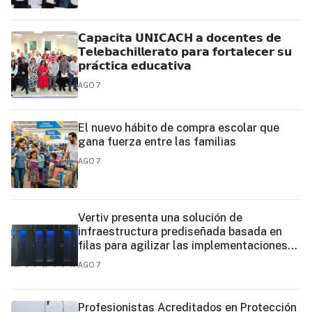
𝗖𝗮𝗽𝗮𝗰𝗶𝘁𝗮 𝗨𝗡𝗜𝗖𝗔𝗖𝗛 𝗮 𝗱𝗼𝗰𝗲𝗻𝘁𝗲𝘀 𝗱𝗲
𝗧𝗲𝗹𝗲𝗯𝗮𝗰𝗵𝗶𝗹𝗹𝗲𝗿𝗮𝘁𝗼 𝗽𝗮𝗿𝗮 𝗳𝗼𝗿𝘁𝗮𝗹𝗲𝗰𝗲𝗿 𝘀𝘂
𝗽𝗿𝗮́𝗰𝘁𝗶𝗰𝗮 𝗲𝗱𝘂𝗰𝗮𝘁𝗶𝘃𝗮
AGO 7
El nuevo hábito de compra escolar que
gana fuerza entre las familias
AGO 7
Vertiv presenta una solución de
infraestructura prediseñada basada en
filas para agilizar las implementaciones
de centros de datos en el borde y de IA en
AGO 7
el borde
Profesionistas Acreditados en Protección