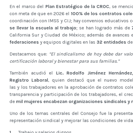
En el marco del
Plan Estratégico de la CROC
, se menci
con meta de que en 2026 el
100% de los contratos col
coordinación con IMSS y CIJ; hay convenios educativos 
se llevar la escuela al trabajo
; se han logrado más de
California Sur y Ciudad de México; además de avances 
federaciones
y equipos digitales en las
32 entidades
de
Destacamos que:
“El sindicalismo de hoy debe dar valo
certificación laboral y bienestar para sus familias.”
También acudió el
Lic. Rodolfo Jiménez Hernández
Registro Laboral
, quien destacó que el nuevo modelo 
las y los trabajadores en la aprobación de contratos col
transparencia y participación de los trabajadores, el cr
de
mil mujeres encabezan organizaciones sindicales y
Uno de los temas centrales del Consejo fue la presenta
representación sindical y mejorar las condiciones de vida d
1.
Trabajo y salarios dignos.