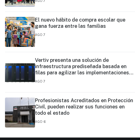
AGO 7
El nuevo hábito de compra escolar que
gana fuerza entre las familias
AGO 7
Vertiv presenta una solución de
infraestructura prediseñada basada en
filas para agilizar las implementaciones
de centros de datos en el borde y de IA en
AGO 7
el borde
Profesionistas Acreditados en Protección
Civil, pueden realizar sus funciones en
todo el estado
AGO 6