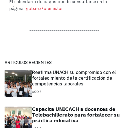
El calendario de pagos puede consultarse en la
página:
gob.mx/bienestar
***********************************
ARTÍCULOS RECIENTES
Reafirma UNACH su compromiso con el
fortalecimiento de la certificación de
competencias laborales
AGO 7
𝗖𝗮𝗽𝗮𝗰𝗶𝘁𝗮 𝗨𝗡𝗜𝗖𝗔𝗖𝗛 𝗮 𝗱𝗼𝗰𝗲𝗻𝘁𝗲𝘀 𝗱𝗲
𝗧𝗲𝗹𝗲𝗯𝗮𝗰𝗵𝗶𝗹𝗹𝗲𝗿𝗮𝘁𝗼 𝗽𝗮𝗿𝗮 𝗳𝗼𝗿𝘁𝗮𝗹𝗲𝗰𝗲𝗿 𝘀𝘂
𝗽𝗿𝗮́𝗰𝘁𝗶𝗰𝗮 𝗲𝗱𝘂𝗰𝗮𝘁𝗶𝘃𝗮