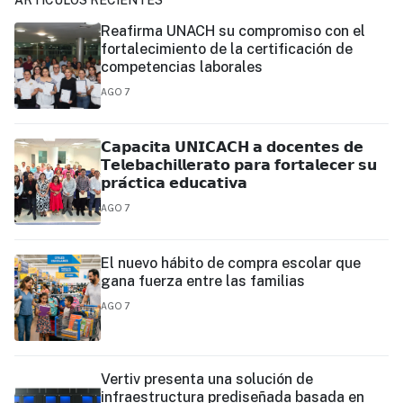
ARTÍCULOS RECIENTES
Reafirma UNACH su compromiso con el
fortalecimiento de la certificación de
competencias laborales
AGO 7
𝗖𝗮𝗽𝗮𝗰𝗶𝘁𝗮 𝗨𝗡𝗜𝗖𝗔𝗖𝗛 𝗮 𝗱𝗼𝗰𝗲𝗻𝘁𝗲𝘀 𝗱𝗲
𝗧𝗲𝗹𝗲𝗯𝗮𝗰𝗵𝗶𝗹𝗹𝗲𝗿𝗮𝘁𝗼 𝗽𝗮𝗿𝗮 𝗳𝗼𝗿𝘁𝗮𝗹𝗲𝗰𝗲𝗿 𝘀𝘂
𝗽𝗿𝗮́𝗰𝘁𝗶𝗰𝗮 𝗲𝗱𝘂𝗰𝗮𝘁𝗶𝘃𝗮
AGO 7
El nuevo hábito de compra escolar que
gana fuerza entre las familias
AGO 7
Vertiv presenta una solución de
infraestructura prediseñada basada en