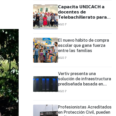
𝗖𝗮𝗽𝗮𝗰𝗶𝘁𝗮 𝗨𝗡𝗜𝗖𝗔𝗖𝗛 𝗮
𝗱𝗼𝗰𝗲𝗻𝘁𝗲𝘀 𝗱𝗲
𝗧𝗲𝗹𝗲𝗯𝗮𝗰𝗵𝗶𝗹𝗹𝗲𝗿𝗮𝘁𝗼 𝗽𝗮𝗿𝗮
𝗳𝗼𝗿𝘁𝗮𝗹𝗲𝗰𝗲𝗿 𝘀𝘂 𝗽𝗿𝗮́𝗰𝘁𝗶𝗰𝗮
AGO 7
𝗲𝗱𝘂𝗰𝗮𝘁𝗶𝘃𝗮
El nuevo hábito de compra
escolar que gana fuerza
entre las familias
AGO 7
Vertiv presenta una
solución de infraestructura
prediseñada basada en
filas para agilizar las
AGO 7
implementaciones de
centros de datos en el
borde y de IA en el borde
Profesionistas Acreditados
en Protección Civil, pueden