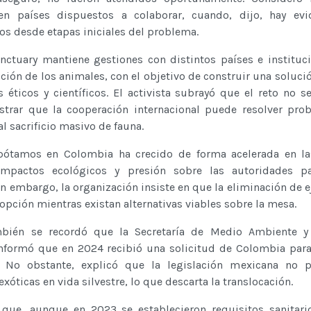
en países dispuestos a colaborar, cuando, dijo, hay evi
s desde etapas iniciales del problema.
nctuary mantiene gestiones con distintos países e instituc
ción de los animales, con el objetivo de construir una solució
s éticos y científicos. El activista subrayó que el reto no se
strar que la cooperación internacional puede resolver pro
al sacrificio masivo de fauna.
pótamos en Colombia ha crecido de forma acelerada en la
impactos ecológicos y presión sobre las autoridades p
in embargo, la organización insiste en que la eliminación de 
 opción mientras existan alternativas viables sobre la mesa.
mbién se recordó que la Secretaría de Medio Ambiente y
nformó que en 2024 recibió una solicitud de Colombia para
 No obstante, explicó que la legislación mexicana no p
exóticas en vida silvestre, lo que descarta la translocación.
que, aunque en 2023 se establecieron requisitos sanitari