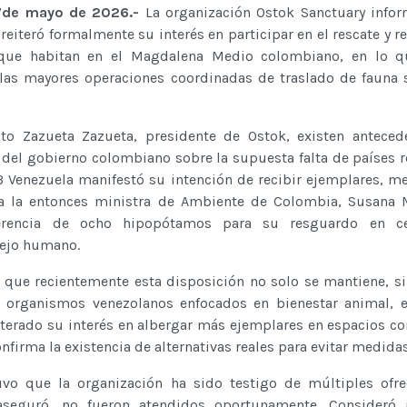
7de mayo de 2026.-
La organización Ostok Sanctuary info
reiteró formalmente su interés en participar en el rescate y r
que habitan en el Magdalena Medio colombiano, en lo q
 las mayores operaciones coordinadas de traslado de fauna s
to Zazueta Zazueta, presidente de Ostok, existen anteced
 del gobierno colombiano sobre la supuesta falta de países r
 Venezuela manifestó su intención de recibir ejemplares, m
a la entonces ministra de Ambiente de Colombia, Susana
sferencia de ocho hipopótamos para su resguardo en c
ejo humano.
ó que recientemente esta disposición no solo se mantiene, s
 organismos venezolanos enfocados en bienestar animal, e
terado su interés en albergar más ejemplares en espacios co
nfirma la existencia de alternativas reales para evitar medidas
vo que la organización ha sido testigo de múltiples ofre
 aseguró, no fueron atendidos oportunamente. Consideró i