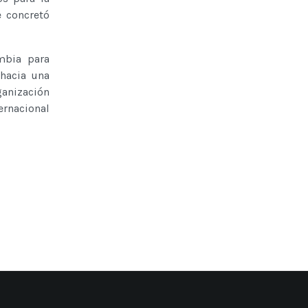
 concretó
mbia para
 hacia una
anización
ernacional