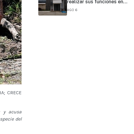
realizar sus funciones en
todo el estado
AGO 6
A; CRECE
s y acusa
specie del