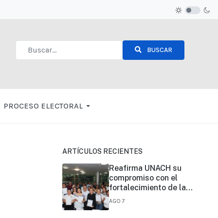
BUSCAR
Type 2 or more characters for results.
PROCESO ELECTORAL
ARTÍCULOS RECIENTES
Reafirma UNACH su
compromiso con el
fortalecimiento de la
certificación de
AGO 7
competencias laborales