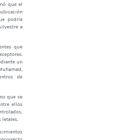
rmó que el
eubicación
ue podría
ilvestre a
entes que
eceptores.
ediante un
 Muhamad,
entros de
ino que se
ntre ellos
ntrolados,
 letales.
cimientos
ncorrecto