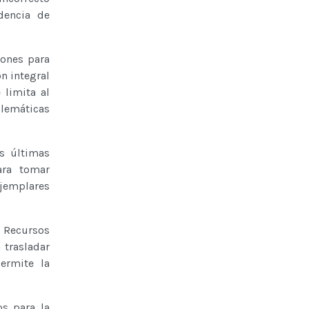
dencia de
iones para
n integral
 limita al
blemáticas
s últimas
ara tomar
ejemplares
 Recursos
 trasladar
ermite la
os para la