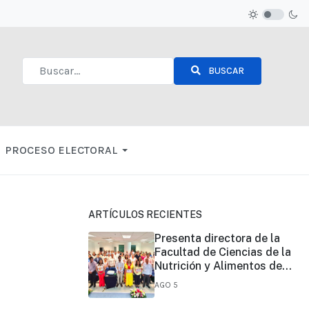
BUSCAR
Type 2 or more characters for results.
PROCESO ELECTORAL
ARTÍCULOS RECIENTES
Presenta directora de la
Facultad de Ciencias de la
Nutrición y Alimentos de
UNICACH, informe de su
AGO 5
primer año de gestión