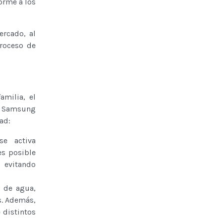
orme a los
ercado, al
roceso de
amilia, el
o, Samsung
ad:
se activa
es posible
, evitando
d de agua,
s. Además,
 distintos