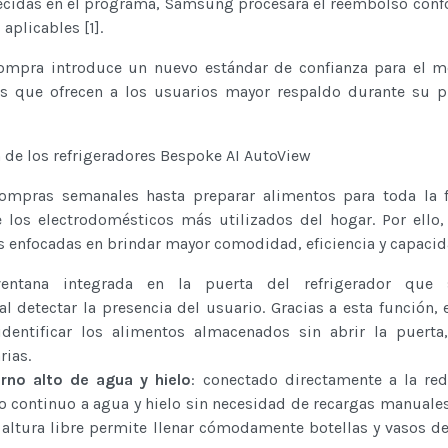
lecidas en el programa, Samsung procesará el reembolso conf
aplicables [1].
ompra introduce un nuevo estándar de confianza para el m
s que ofrecen a los usuarios mayor respaldo durante su p
 de los refrigeradores Bespoke AI AutoView
ompras semanales hasta preparar alimentos para toda la f
e los electrodomésticos más utilizados del hogar. Por ell
s enfocadas en brindar mayor comodidad, eficiencia y capacid
entana integrada en la puerta del refrigerador que 
 detectar la presencia del usuario. Gracias a esta función, 
 identificar los alimentos almacenados sin abrir la puerta
rias.
rno alto de agua y hielo
: conectado directamente a la re
o continuo a agua y hielo sin necesidad de recargas manuale
altura libre permite llenar cómodamente botellas y vasos de