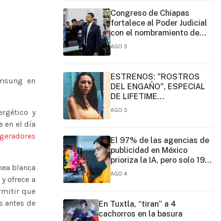
Congreso de Chiapas
fortalece al Poder Judicial
con el nombramiento de
José Eduardo Morales
AGO 5
Montes como magistrado
ESTRENOS: "ROSTROS
amsung en
DEL ENGAÑO", ESPECIAL
DE LIFETIME
MOVIES DONDE NADA NI
AGO 5
rgético y
NADIE ES LO QUE PARECE
 en el día
igeradores
El 97% de las agencias de
publicidad en México
prioriza la IA, pero solo 19%
nea blanca
ejerce un liderazgo formal
AGO 4
y ofrece a
rmitir que
s antes de
En Tuxtla, “tiran” a 4
cachorros en la basura