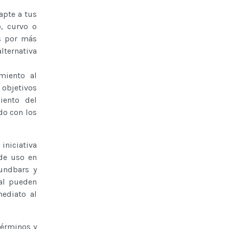
apte a tus
o, curvo o
as por más
lternativa
miento al
 objetivos
iento del
do con los
iniciativa
 de uso en
oundbars y
al pueden
ediato al
términos y