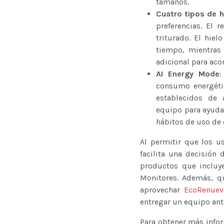
tamaños.
Cuatro tipos de h
preferencias. El r
triturado. El hie
tiempo, mientras 
adicional para ac
AI Energy Mode
:
consumo energétic
establecidos de 
equipo para ayudar
hábitos de uso de 
Al permitir que los us
facilita una decisión
productos que incluye
Monitores. Además, qu
aprovechar
EcoRenuev
entregar un equipo ant
Para obtener más infor