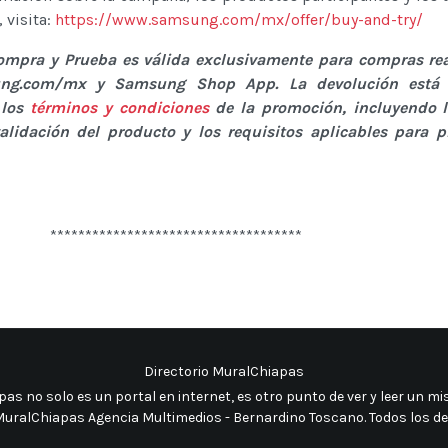
 visita:
https://www.samsung.com/mx/offer/buy-and-try/
ompra y Prueba es válida exclusivamente para compras rea
ng.com/mx y Samsung Shop App. La devolución está 
 los
términos y condiciones
de la promoción, incluyendo l
validación del producto y los requisitos aplicables para p
************************************
Directorio MuralChiapas
as no solo es un portal en internet, es otro punto de ver y leer un 
uralChiapas Agencia Multimedios - Bernardino Toscano. Todos los d