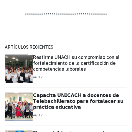
****************************************
ARTÍCULOS RECIENTES
Reafirma UNACH su compromiso con el
fortalecimiento de la certificación de
competencias laborales
AGO 7
𝗖𝗮𝗽𝗮𝗰𝗶𝘁𝗮 𝗨𝗡𝗜𝗖𝗔𝗖𝗛 𝗮 𝗱𝗼𝗰𝗲𝗻𝘁𝗲𝘀 𝗱𝗲
𝗧𝗲𝗹𝗲𝗯𝗮𝗰𝗵𝗶𝗹𝗹𝗲𝗿𝗮𝘁𝗼 𝗽𝗮𝗿𝗮 𝗳𝗼𝗿𝘁𝗮𝗹𝗲𝗰𝗲𝗿 𝘀𝘂
𝗽𝗿𝗮́𝗰𝘁𝗶𝗰𝗮 𝗲𝗱𝘂𝗰𝗮𝘁𝗶𝘃𝗮
AGO 7