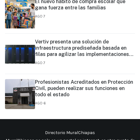
El nuevo hábito de compra escolar que
gana fuerza entre las familias
AGO 7
Vertiv presenta una solución de
infraestructura prediseñada basada en
filas para agilizar las implementaciones
de centros de datos en el borde y de IA en
AGO 7
el borde
Profesionistas Acreditados en Protección
Civil, pueden realizar sus funciones en
todo el estado
AGO 6
Directorio MuralChiapas