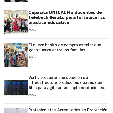
𝗖𝗮𝗽𝗮𝗰𝗶𝘁𝗮 𝗨𝗡𝗜𝗖𝗔𝗖𝗛 𝗮 𝗱𝗼𝗰𝗲𝗻𝘁𝗲𝘀 𝗱𝗲
𝗧𝗲𝗹𝗲𝗯𝗮𝗰𝗵𝗶𝗹𝗹𝗲𝗿𝗮𝘁𝗼 𝗽𝗮𝗿𝗮 𝗳𝗼𝗿𝘁𝗮𝗹𝗲𝗰𝗲𝗿 𝘀𝘂
𝗽𝗿𝗮́𝗰𝘁𝗶𝗰𝗮 𝗲𝗱𝘂𝗰𝗮𝘁𝗶𝘃𝗮
AGO 7
El nuevo hábito de compra escolar que
gana fuerza entre las familias
AGO 7
Vertiv presenta una solución de
infraestructura prediseñada basada en
filas para agilizar las implementaciones
de centros de datos en el borde y de IA en
AGO 7
el borde
Profesionistas Acreditados en Protección