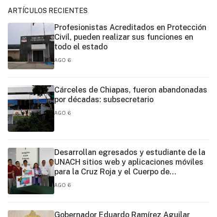
ARTÍCULOS RECIENTES
Profesionistas Acreditados en Protección
Civil, pueden realizar sus funciones en
todo el estado
AGO 6
Cárceles de Chiapas, fueron abandonadas
por décadas: subsecretario
AGO 6
Desarrollan egresados y estudiante de la
UNACH sitios web y aplicaciones móviles
para la Cruz Roja y el Cuerpo de
Bomberos de Tapachula
AGO 6
Gobernador Eduardo Ramírez Aguilar