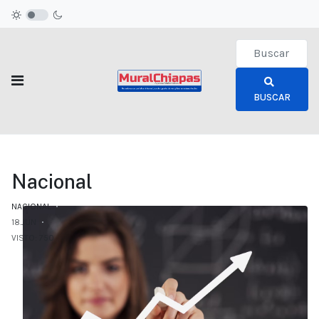
Type 2 or more c
BUSCAR
Nacional
NACIONAL
18.JUN
VISTO: 750