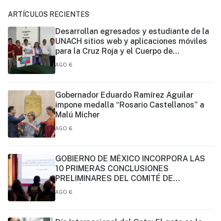
ARTÍCULOS RECIENTES
Desarrollan egresados y estudiante de la
UNACH sitios web y aplicaciones móviles
para la Cruz Roja y el Cuerpo de
Bomberos de Tapachula
AGO 6
Gobernador Eduardo Ramírez Aguilar
impone medalla “Rosario Castellanos” a
Malú Mícher
AGO 6
GOBIERNO DE MÉXICO INCORPORA LAS
10 PRIMERAS CONCLUSIONES
PRELIMINARES DEL COMITÉ DE
CIENTÍFICOS Y ESPECIALISTAS PARA EL
AGO 6
ANÁLISIS DE EXPLOTACIÓN DE GAS
NATURAL NO CONVENCIONAL:
PRESIDENTA CLAUDIA SHEINBAUM