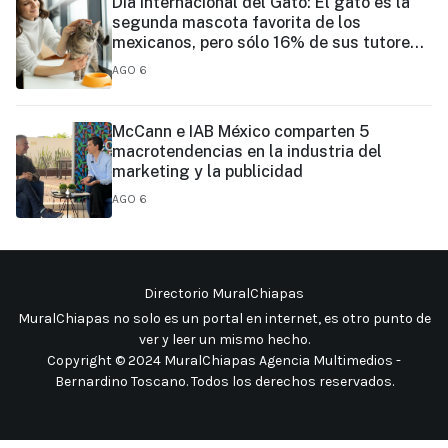
Día Internacional del Gato: El gato es la
segunda mascota favorita de los
mexicanos, pero sólo 16% de sus tutores
prioriza su vacunación
AGO 6
McCann e IAB México comparten 5
macrotendencias en la industria del
marketing y la publicidad
AGO 6
Directorio MuralChiapas
MuralChiapas no solo es un portal en internet, es otro punto de
ver y leer un mismo hecho
.
Copyright © 2024 MuralChiapas Agencia Multimedios -
Bernardino Toscano. Todos los derechos reservados.