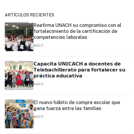
ARTÍCULOS RECIENTES
Reafirma UNACH su compromiso con el
fortalecimiento de la certificación de
competencias laborales
AGO 7
𝗖𝗮𝗽𝗮𝗰𝗶𝘁𝗮 𝗨𝗡𝗜𝗖𝗔𝗖𝗛 𝗮 𝗱𝗼𝗰𝗲𝗻𝘁𝗲𝘀 𝗱𝗲
𝗧𝗲𝗹𝗲𝗯𝗮𝗰𝗵𝗶𝗹𝗹𝗲𝗿𝗮𝘁𝗼 𝗽𝗮𝗿𝗮 𝗳𝗼𝗿𝘁𝗮𝗹𝗲𝗰𝗲𝗿 𝘀𝘂
𝗽𝗿𝗮́𝗰𝘁𝗶𝗰𝗮 𝗲𝗱𝘂𝗰𝗮𝘁𝗶𝘃𝗮
AGO 7
El nuevo hábito de compra escolar que
gana fuerza entre las familias
AGO 7