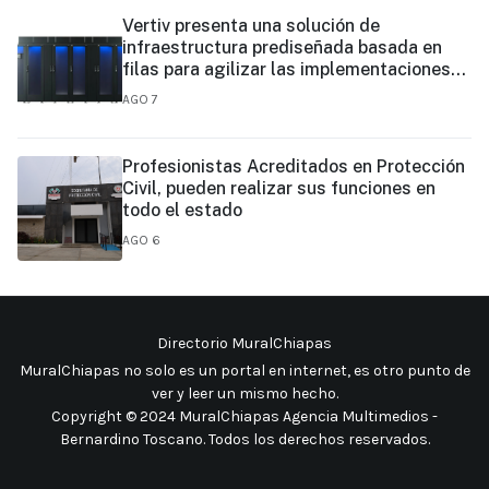
Vertiv presenta una solución de
infraestructura prediseñada basada en
filas para agilizar las implementaciones
de centros de datos en el borde y de IA en
AGO 7
el borde
Profesionistas Acreditados en Protección
Civil, pueden realizar sus funciones en
todo el estado
AGO 6
Directorio MuralChiapas
MuralChiapas no solo es un portal en internet, es otro punto de
ver y leer un mismo hecho
.
Copyright © 2024 MuralChiapas Agencia Multimedios -
Bernardino Toscano. Todos los derechos reservados.