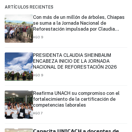
ARTÍCULOS RECIENTES
Con más de un millón de árboles, Chiapas
se suma a la Jornada Nacional de
Reforestación impulsada por Claudia
Sheinbaum
AGO 9
PRESIDENTA CLAUDIA SHEINBAUM
ENCABEZA INICIO DE LA JORNADA
NACIONAL DE REFORESTACIÓN 2026
AGO 9
Reafirma UNACH su compromiso con el
fortalecimiento de la certificación de
competencias laborales
AGO 7
𝗖𝗮𝗽𝗮𝗰𝗶𝘁𝗮 𝗨𝗡𝗜𝗖𝗔𝗖𝗛 𝗮 𝗱𝗼𝗰𝗲𝗻𝘁𝗲𝘀 𝗱𝗲