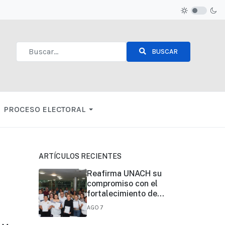
BUSCAR
Type 2 or more characters for results.
PROCESO ELECTORAL
ARTÍCULOS RECIENTES
Reafirma UNACH su
compromiso con el
fortalecimiento de
la certificación de
AGO 7
competencias
laborales