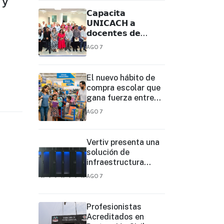
 y
𝗖𝗮𝗽𝗮𝗰𝗶𝘁𝗮
𝗨𝗡𝗜𝗖𝗔𝗖𝗛 𝗮
𝗱𝗼𝗰𝗲𝗻𝘁𝗲𝘀 𝗱𝗲
𝗧𝗲𝗹𝗲𝗯𝗮𝗰𝗵𝗶𝗹𝗹𝗲𝗿𝗮𝘁𝗼
AGO 7
𝗽𝗮𝗿𝗮 𝗳𝗼𝗿𝘁𝗮𝗹𝗲𝗰𝗲𝗿
𝘀𝘂 𝗽𝗿𝗮́𝗰𝘁𝗶𝗰𝗮
𝗲𝗱𝘂𝗰𝗮𝘁𝗶𝘃𝗮
El nuevo hábito de
compra escolar que
gana fuerza entre
las familias
AGO 7
Vertiv presenta una
solución de
infraestructura
prediseñada basada
AGO 7
en filas para agilizar
las
implementaciones
Profesionistas
de centros de datos
Acreditados en
en el borde y de IA